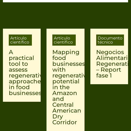
Artículo
Artículo
Documento
científico
científico
técnico
A
Mapping
Negocios
practical
food
Alimentari
tool to
businesses
Regenerati
assess
with
– Report
regenerative
regenerative
fase 1
approaches
potential
in food
in the
businesses
Amazon
and
Central
American
Dry
Corridor