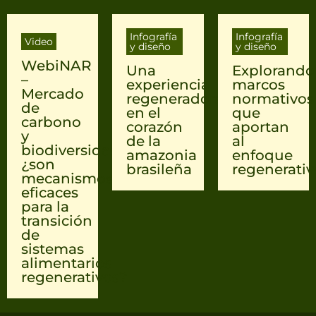
Infografía
Infografía
Video
y diseño
y diseño
WebiNAR
Una
Explorando
–
experiencia
marcos
Mercado
regeneradora
normativos
de
en el
que
carbono
corazón
aportan
y
de la
al
biodiversidad
amazonia
enfoque
¿son
brasileña
regenerativ
mecanismos
eficaces
para la
transición
de
sistemas
alimentarios
regenerativos?